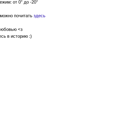
им: от 0° до -20°
 можно почитать
здесь
любовью <з
сь в историю :)