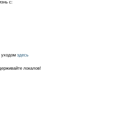
знь с:
с уходом
здесь
держивайте локалов!