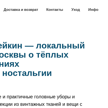
Доставка и возврат
Контакты
Уход
Инфо
ейкин — локальный
Бо
осквы о тёплых
бр
ниях
во
 ностальгии
и 
 и практичные головные уборы и
Мы с
екции из винтажных тканей и вещи с
аксес