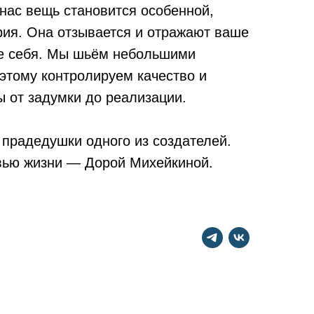
 нас вещь становится особенной,
эстет
ория. Она отзывается и отражают ваше
когда
е себя. Мы шьём небольшими
внут
этому контролируем качество и
парти
ы от задумки до реализации.
отвеч
 прадедушки одного из создателей.
Бренд
вью жизни — Дорой Михейкиной.
На с